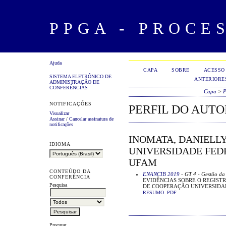
PPGA - PROCE
Ajuda
CAPA
SOBRE
ACESSO
SISTEMA ELETRÔNICO DE
ANTERIORE
ADMINISTRAÇÃO DE
CONFERÊNCIAS
Capa
>
P
NOTIFICAÇÕES
PERFIL DO AUTO
Visualizar
Assinar
/
Cancelar assinatura de
notificações
INOMATA, DANIELLY
IDIOMA
UNIVERSIDADE FED
UFAM
CONTEÚDO DA
ENANCIB 2019
- GT 4 - Gestão da
CONFERÊNCIA
EVIDÊNCIAS SOBRE O REGIST
Pesquisa
DE COOPERAÇÃO UNIVERSIDA
RESUMO
PDF
Procurar