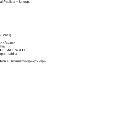
al Paulista – Unesp.
(Brasil)
"> </span>
ahia
 DE SÃO PAULO
pus Itabira
tura e Urbanismo</p><p> </p>