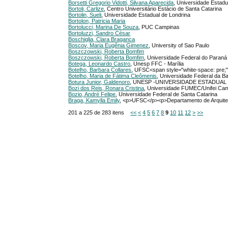
Borsetti Gregorio Vidotti, Silvana Aparecida
, Universidade Estadu
Bortoli, Carlize
, Centro Universitário Estácio de Santa Catarina
Bortolin, Sueli
, Universidade Estadual de Londrina
Bortolon, Patricia Maria
Bortolucci, Marina De Souza
, PUC Campinas
Bortoluzzi, Sandro César
Boschiglia, Clara Braganca
Boscov, Maria Eugênia Gimenez
, University of Sao Paulo
Boszczowski, Roberta Bomfim
Boszczowski, Roberta Bomfim
, Universidade Federal do Paraná 
Botega, Leonardo Castro
, Unesp FFC - Marília
Botelho, Barbara Collares
, UFSC<span style="white-space: pre;
Botelho, Maria de Fátima Cleômenis
, Universidade Federal da B
Botura Junior, Galdenoro
, UNESP -UNIVERSIDADE ESTADUAL
Bozi dos Reis, Ronara Cristina
, Universidade FUMEC/Unifei Cam
Bozio, André Felipe
, Universidade Federal de Santa Catarina
Braga, Kamylla Emily
, <p>UFSC</p><p>Departamento de Arquite
201 a 225 de 283 itens
<<
<
4
5
6
7
8
9
10
11
12
>
>>