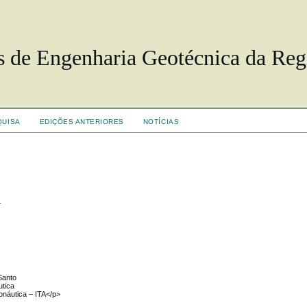
s de Engenharia Geotécnica da Reg
QUISA
EDIÇÕES ANTERIORES
NOTÍCIAS
s
Santo
utica
ronáutica – ITA</p>