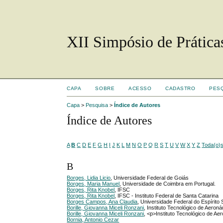
XII Simpósio de Prática
CAPA
SOBRE
ACESSO
CADASTRO
PES
Capa
>
Pesquisa
>
Índice de Autores
Índice de Autores
A
B
C
D
E
F
G
H
I
J
K
L
M
N
O
P
Q
R
S
T
U
V
W
X
Y
Z
Toda(o)
B
Borges, Lidia Licio
, Universidade Federal de Goiás
Borges, Maria Manuel
, Universidade de Coimbra em Portugal.
Borges, Rita Knobel
, IFSC
Borges, Rita Knobel
, IFSC - Instituto Federal de Santa Catarina
Borges Campos, Ana Claudia
, Universidade Federal do Espírito 
Borille, Giovanna Miceli Ronzani
, Instituto Tecnológico de Aeroná
Borille, Giovanna Miceli Ronzani
, <p>Instituto Tecnológico de Ae
Bornia, Antonio Cezar