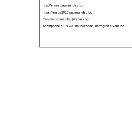
http://ensus.paginas.ufsc.br/
https://ensus2025.paginas.ufsc.br/
Contato:
ensus.ufsc@gmail.com
Acompanhe o ENSUS no facebook, instragran e youtube.