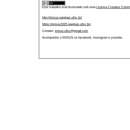
Este trabalho está licenciado sob uma
Licença Creative Commo
http://ensus.paginas.ufsc.br/
https://ensus2025.paginas.ufsc.br/
Contato:
ensus.ufsc@gmail.com
Acompanhe o ENSUS no facebook, instragran e youtube.