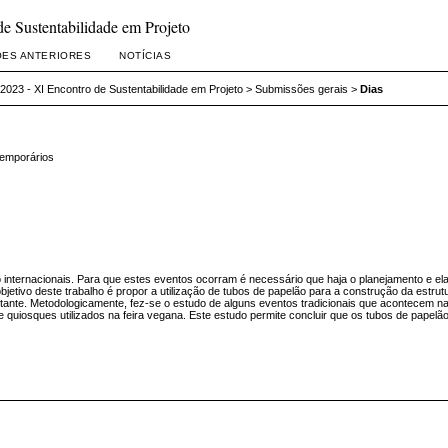
 Sustentabilidade em Projeto
ÕES ANTERIORES
NOTÍCIAS
023 - XI Encontro de Sustentabilidade em Projeto
>
Submissões gerais
>
Dias
temporários
 internacionais. Para que estes eventos ocorram é necessário que haja o planejamento e ela
objetivo deste trabalho é propor a utilização de tubos de papelão para a construção da estrut
itante. Metodologicamente, fez-se o estudo de alguns eventos tradicionais que acontecem na 
 e quiosques utilizados na feira vegana. Este estudo permite concluir que os tubos de pape