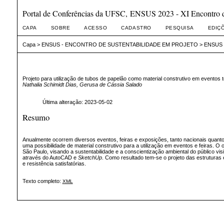
Portal de Conferências da UFSC, ENSUS 2023 - XI Encontro de
CAPA
SOBRE
ACESSO
CADASTRO
PESQUISA
EDIÇ
Capa
>
ENSUS - ENCONTRO DE SUSTENTABILIDADE EM PROJETO
>
ENSUS 2
Projeto para utilização de tubos de papelão como material construtivo em eventos 
Nathalia Schimidt Dias, Gerusa de Cássia Salado
Última alteração: 2023-05-02
Resumo
Anualmente ocorrem diversos eventos, feiras e exposições, tanto nacionais quanto
uma possibilidade de material construtivo para a utilização em eventos e feiras. O 
São Paulo, visando a sustentabilidade e a conscientização ambiental do público vis
através do AutoCAD e
SketchUp
. Como resultado tem-se o projeto das estruturas
e resistência satisfatórias.
Texto completo:
XML