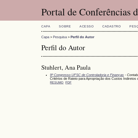
Portal de Conferências
CAPA
SOBRE
ACESSO
CADASTRO
PES
Capa
>
Pesquisa
>
Perfil do Autor
Perfil do Autor
Stuhlert, Ana Paula
9º Congresso UFSC de Controladoria e Finanças
- Contabi
Critérios de Rateio para Apropriação dos Custos Indiret
RESUMO
PDF