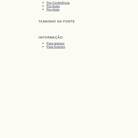
Por Conferência
Por Autor
Por título
TAMANHO DA FONTE
INFORMAÇÃO
Para leitores
Para Autores