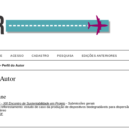
RE
ACESSO
CADASTRO
PESQUISA
EDIÇÕES ANTERIORES
>
Perfil do Autor
 Autor
ane
 XIII Encontro de Sustentabilidade em Projeto
- Submissões gerais
 reflorestamento: estudo de caso da produção de dispositivos biodegradáveis para dispers
aéreo
DF