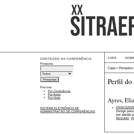
CAPA
SOB
CONTEÚDO DA CONFERÊNCIA
Pesquisa
Capa
>
Pesquisa
Perfil do
Procurar
Por Conferência
Por Autor
Ayres, Eli
Por título
ENSUS2025 -
SISTEMA ELETRÔNICO DE
Design para
ADMINISTRAÇÃO DE CONFERÊNCIAS
por plantio 
RESUMO
P