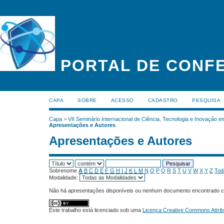
PORTAL DE CONFE
CAPA
SOBRE
ACESSO
CADASTRO
PESQUISA
Capa
>
VII Seminário Internacional de Ciência, Tecnologia e Inovação 
Apresentações e Autores
Apresentações e Autores
Sobrenome
A
B
C
D
E
F
G
H
I
J
K
L
M
N
O
P
Q
R
S
T
U
V
W
X
Y
Z
Tod
Modalidade:
Não há apresentações disponíveis ou nenhum documento encontrado c
Este trabalho está licenciado sob uma
Licença Creative Commons Attrib