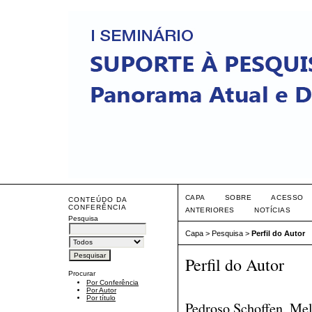
CAPA
SOBRE
ACESSO
CONTEÚDO DA
CONFERÊNCIA
ANTERIORES
NOTÍCIAS
Pesquisa
Capa
>
Pesquisa
>
Perfil do Autor
Perfil do Autor
Procurar
Por Conferência
Por Autor
Por título
Pedroso Schoffen, Mel