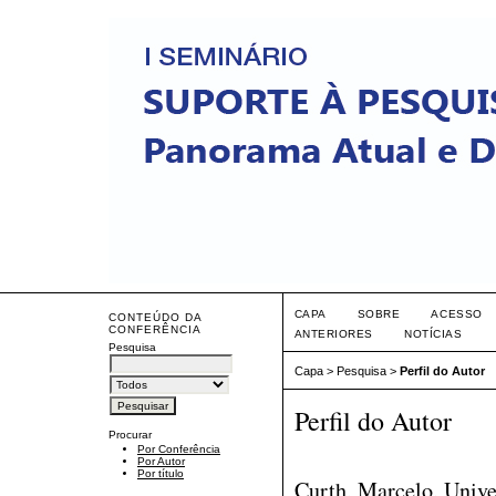
CAPA
SOBRE
ACESSO
CONTEÚDO DA
CONFERÊNCIA
ANTERIORES
NOTÍCIAS
Pesquisa
Capa
>
Pesquisa
>
Perfil do Autor
Perfil do Autor
Procurar
Por Conferência
Por Autor
Por título
Curth, Marcelo, Unive