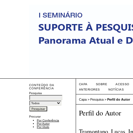
CAPA
SOBRE
ACESSO
CONTEÚDO DA
CONFERÊNCIA
ANTERIORES
NOTÍCIAS
Pesquisa
Capa
>
Pesquisa
>
Perfil do Autor
Perfil do Autor
Procurar
Por Conferência
Por Autor
Por título
Tramontano, Lucas, Ins