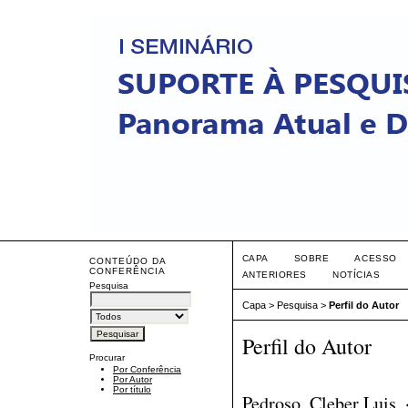
CAPA
SOBRE
ACESSO
CONTEÚDO DA
CONFERÊNCIA
ANTERIORES
NOTÍCIAS
Pesquisa
Capa
>
Pesquisa
>
Perfil do Autor
Perfil do Autor
Procurar
Por Conferência
Por Autor
Por título
Pedroso, Cleber Luis,