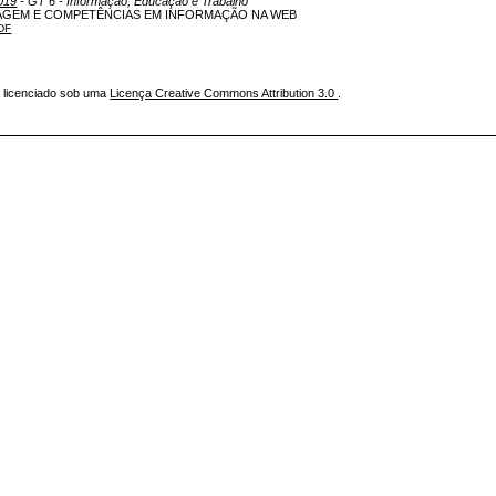
019
- GT 6 - Informação, Educação e Trabalho
AGEM E COMPETÊNCIAS EM INFORMAÇÃO NA WEB
DF
á licenciado sob uma
Licença Creative Commons Attribution 3.0
.