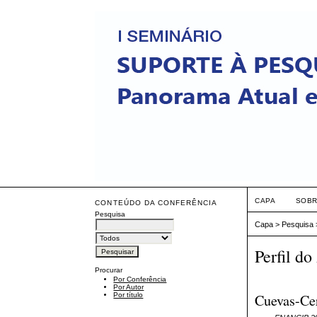
CAPA
SOB
CONTEÚDO DA CONFERÊNCIA
Pesquisa
Capa
>
Pesquisa
Perfil do
Procurar
Por Conferência
Por Autor
Cuevas-Cer
Por título