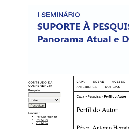
CAPA
SOBRE
ACESSO
CONTEÚDO DA
CONFERÊNCIA
ANTERIORES
NOTÍCIAS
Pesquisa
Capa
>
Pesquisa
>
Perfil do Autor
Perfil do Autor
Procurar
Por Conferência
Por Autor
Por título
Pérez, Antonio Hernán