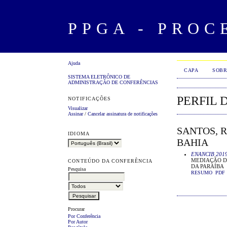
PPGA - PROC
Ajuda
CAPA
SOBR
SISTEMA ELETRÔNICO DE
ADMINISTRAÇÃO DE CONFERÊNCIAS
PERFIL 
NOTIFICAÇÕES
Visualizar
Assinar
/
Cancelar assinatura de notificações
SANTOS, 
IDIOMA
BAHIA
ENANCIB 201
MEDIAÇÃO D
CONTEÚDO DA CONFERÊNCIA
DA PARAÍBA
Pesquisa
RESUMO
PDF
Procurar
Por Conferência
Por Autor