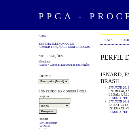
PPGA - PROC
Ajuda
CAPA
SOBR
SISTEMA ELETRÔNICO DE
ADMINISTRAÇÃO DE CONFERÊNCIAS
PERFIL 
NOTIFICAÇÕES
Visualizar
Assinar
/
Cancelar assinatura de notificações
ISNARD, 
IDIOMA
BRASIL
ENANCIB 201
ENTRELAÇAND
CONTEÚDO DA CONFERÊNCIA
LEGAL: A RE
Pesquisa
RESUMO
PDF
ENANCIB 201
A GESTÃO D
INTEGRATIV
RESUMO
PDF
Procurar
Por Conferência
Por Autor