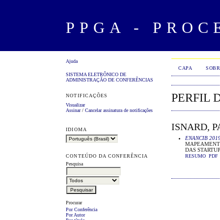
PPGA - PROC
Ajuda
CAPA
SOBR
SISTEMA ELETRÔNICO DE
ADMINISTRAÇÃO DE CONFERÊNCIAS
PERFIL 
NOTIFICAÇÕES
Visualizar
Assinar
/
Cancelar assinatura de notificações
ISNARD, 
IDIOMA
ENANCIB 201
MAPEAMENTO
DAS STARTU
CONTEÚDO DA CONFERÊNCIA
RESUMO
PDF
Pesquisa
Procurar
Por Conferência
Por Autor