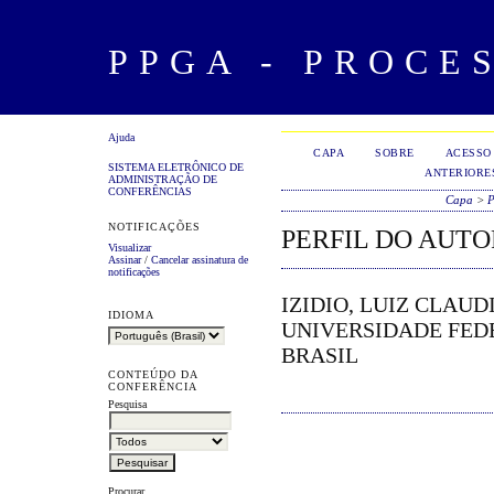
PPGA - PROCE
Ajuda
CAPA
SOBRE
ACESSO
SISTEMA ELETRÔNICO DE
ANTERIORE
ADMINISTRAÇÃO DE
CONFERÊNCIAS
Capa
>
P
NOTIFICAÇÕES
PERFIL DO AUTO
Visualizar
Assinar
/
Cancelar assinatura de
notificações
IZIDIO, LUIZ CLAUD
IDIOMA
UNIVERSIDADE FED
BRASIL
CONTEÚDO DA
CONFERÊNCIA
Pesquisa
Procurar