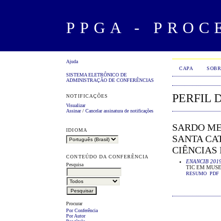
PPGA - PROC
Ajuda
CAPA
SOBR
SISTEMA ELETRÔNICO DE
ADMINISTRAÇÃO DE CONFERÊNCIAS
PERFIL 
NOTIFICAÇÕES
Visualizar
Assinar
/
Cancelar assinatura de notificações
SARDO ME
IDIOMA
SANTA CA
CIÊNCIAS
CONTEÚDO DA CONFERÊNCIA
ENANCIB 201
Pesquisa
TIC EM MUSE
RESUMO
PDF
Procurar
Por Conferência
Por Autor