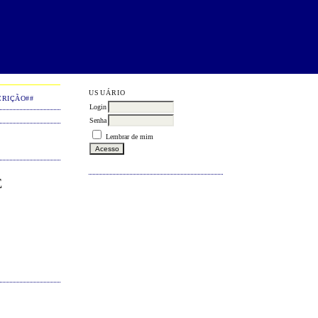
USUÁRIO
CRIÇÃO##
Login
Senha
Lembrar de mim
E