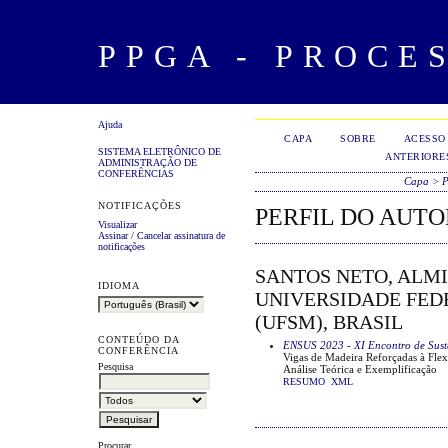
PPGA - PROCE
Ajuda
CAPA
SOBRE
ACESSO
SISTEMA ELETRÔNICO DE
ANTERIORE
ADMINISTRAÇÃO DE
CONFERÊNCIAS
Capa
>
P
NOTIFICAÇÕES
PERFIL DO AUTO
Visualizar
Assinar
/
Cancelar assinatura de
notificações
SANTOS NETO, ALMI
IDIOMA
UNIVERSIDADE FED
(UFSM), BRASIL
CONTEÚDO DA
ENSUS 2023 - XI Encontro de Suste
CONFERÊNCIA
Vigas de Madeira Reforçadas à Flex
Pesquisa
Análise Teórica e Exemplificação
RESUMO
XML
Procurar