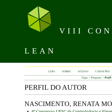
VIII CO
LEAN
CAPA
SOBRE
ACESSO
CADASTRO
Capa
>
Pesquisa
>
Perfil
PERFIL DO AUTOR
NASCIMENTO, RENATA MO
8º Congresso UFSC de Controladoria e Fina