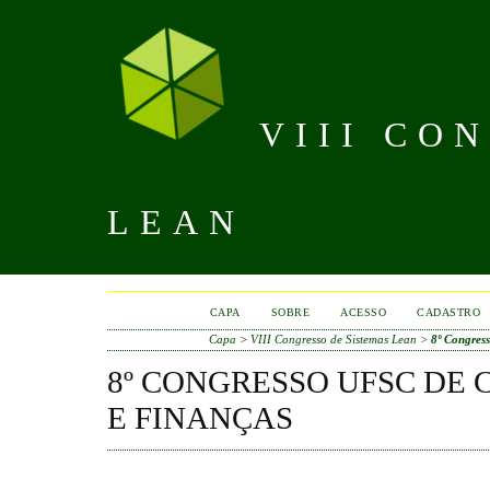
VIII CO
LEAN
CAPA
SOBRE
ACESSO
CADASTRO
Capa
>
VIII Congresso de Sistemas Lean
>
8º Congres
8º CONGRESSO UFSC DE
E FINANÇAS