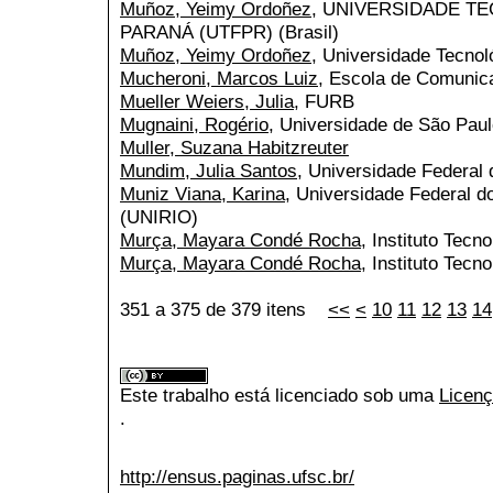
Muñoz, Yeimy Ordoñez
, UNIVERSIDADE T
PARANÁ (UTFPR) (Brasil)
Muñoz, Yeimy Ordoñez
, Universidade Tecnol
Mucheroni, Marcos Luiz
, Escola de Comunic
Mueller Weiers, Julia
, FURB
Mugnaini, Rogério
, Universidade de São Pau
Muller, Suzana Habitzreuter
Mundim, Julia Santos
, Universidade Federal
Muniz Viana, Karina
, Universidade Federal d
(UNIRIO)
Murça, Mayara Condé Rocha
, Instituto Tecn
Murça, Mayara Condé Rocha
, Instituto Tecn
351 a 375 de 379 itens
<<
<
10
11
12
13
14
Este trabalho está licenciado sob uma
Licenç
.
http://ensus.paginas.ufsc.br/