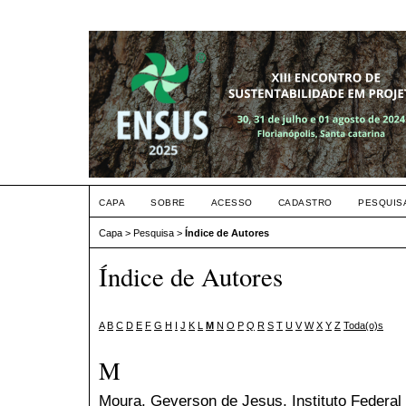
CAPA
SOBRE
ACESSO
CADASTRO
PESQUIS
Capa
>
Pesquisa
>
Índice de Autores
Índice de Autores
A
B
C
D
E
F
G
H
I
J
K
L
M
N
O
P
Q
R
S
T
U
V
W
X
Y
Z
Toda(o)s
M
Moura, Geverson de Jesus
, Instituto Federa