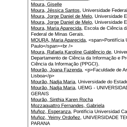
Moura, Giselle
Moura, Jéssica Santos
, Universidade Feder
Moura, Jorge Daniel de Melo
, Universidade E
Moura, Jorge Daniel de Melo
, Universidade 
Moura, Maria Aparecida
, Escola de Ciência 
Federal de Minas Gerais.
MOURA, Maria Aparecida
, <span>Pontifícia
Paulo</span><br />
Moura, Rafaela Karoline Galdêncio de
, Unive
Departamento de Ciência da Informação e 
Ciência da Informação (PPGCI).
Mourão, Joana Fazenda
, <p>Faculdade de Ar
Lisboa</p>
Mourão, Nadja Maria
, Universidade do Esta
Mourão, Nadja Maria
, UEMG - UNIVERSID
GERAIS
Mourão, Sinthia Karen Rocha
Mozzaquattro Fernandes, Gabriela
Muñoz, Esperanza
, Pontificia Universidad C
Muñoz, Yeimy Ordoñez
, UNIVERSIDADE T
PARANA