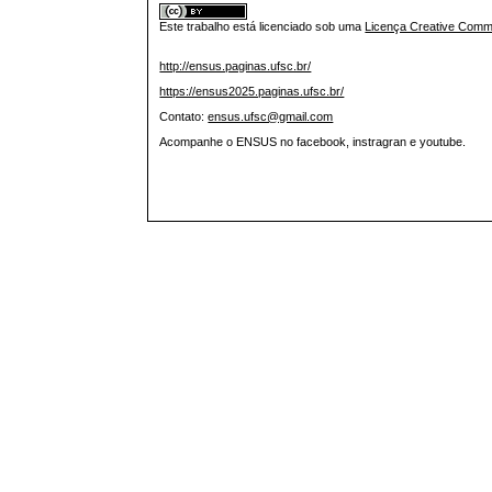
Este trabalho está licenciado sob uma
Licença Creative Commo
http://ensus.paginas.ufsc.br/
https://ensus2025.paginas.ufsc.br/
Contato:
ensus.ufsc@gmail.com
Acompanhe o ENSUS no facebook, instragran e youtube.