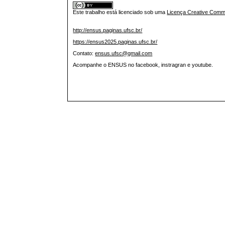
Este trabalho está licenciado sob uma
Licença Creative Commo
http://ensus.paginas.ufsc.br/
https://ensus2025.paginas.ufsc.br/
Contato:
ensus.ufsc@gmail.com
Acompanhe o ENSUS no facebook, instragran e youtube.