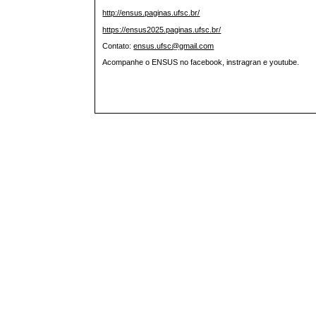
http://ensus.paginas.ufsc.br/
https://ensus2025.paginas.ufsc.br/
Contato:
ensus.ufsc@gmail.com
Acompanhe o ENSUS no facebook, instragran e youtube.