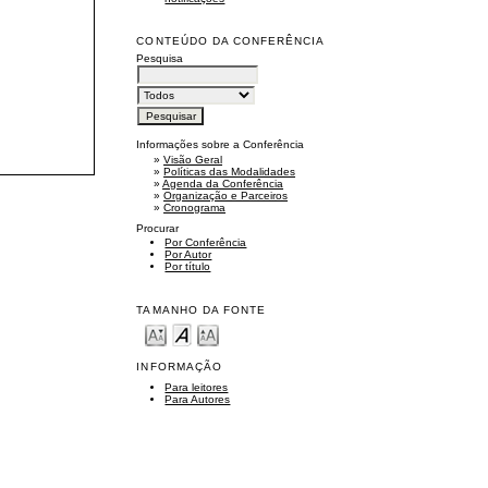
CONTEÚDO DA CONFERÊNCIA
Pesquisa
Informações sobre a Conferência
»
Visão Geral
»
Políticas das Modalidades
»
Agenda da Conferência
»
Organização e Parceiros
»
Cronograma
Procurar
Por Conferência
Por Autor
Por título
TAMANHO DA FONTE
INFORMAÇÃO
Para leitores
Para Autores