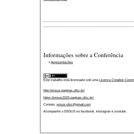
Informações sobre a Conferência
»
Apresentações
Este trabalho está licenciado sob uma
Licença Creative Commo
http://ensus.paginas.ufsc.br/
https://ensus2025.paginas.ufsc.br/
Contato:
ensus.ufsc@gmail.com
Acompanhe o ENSUS no facebook, instragran e youtube.