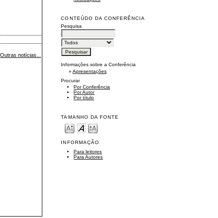
CONTEÚDO DA CONFERÊNCIA
Pesquisa
Outras notícias...
Informações sobre a Conferência
»
Apresentações
Procurar
Por Conferência
Por Autor
Por título
TAMANHO DA FONTE
INFORMAÇÃO
Para leitores
Para Autores