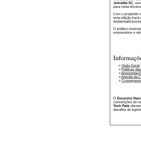
Joinville-SC
, se
para visita técnica
Com o propósito d
esta edição trar
Ambiental/Geossin
O público esperad
empresários e dem
Informaçõe
»
Visão Geral
»
Políticas da
»
Apresentaçõ
»
Agenda da C
»
Cronograma
O
Encontro Naci
convenções do set
Tech Park
ofertan
desafios de logíst