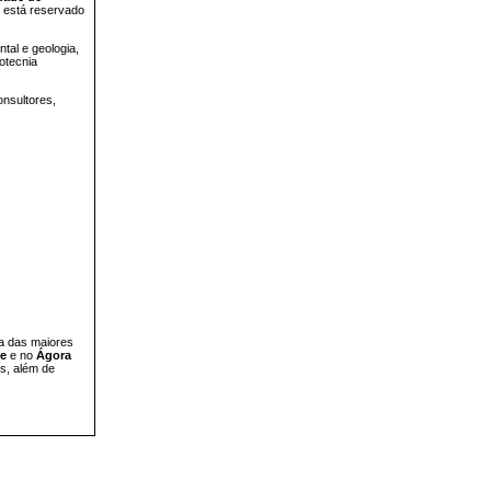
9
está reservado
tal e geologia,
otecnia
onsultores,
a das maiores
le
e no
Ágora
as, além de