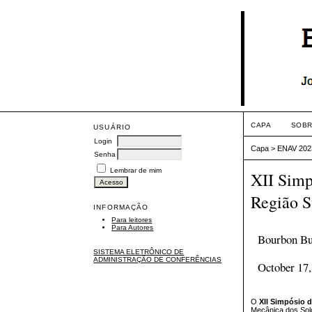
CAPA
SOB
USUÁRIO
Login
Capa
>
ENAV 202
Senha
Lembrar de mim
XII Simp
Região S
INFORMAÇÃO
Para leitores
Para Autores
Bourbon Bu
SISTEMA ELETRÔNICO DE
ADMINISTRAÇÃO DE CONFERÊNCIAS
October 17,
O
XII Simpósio 
Mecânica dos Sol