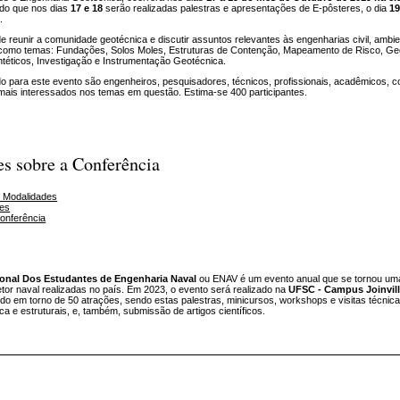
ndo que nos dias
17 e 18
serão realizadas palestras e apresentações de E-pôsteres, o dia
1
.
e reunir a comunidade geotécnica e discutir assuntos relevantes às engenharias civil, ambien
á como temas: Fundações, Solos Moles, Estruturas de Contenção, Mapeamento de Risco, Ge
téticos, Investigação e Instrumentação Geotécnica.
o para este evento são engenheiros, pesquisadores, técnicos, profissionais, acadêmicos, c
ais interessados nos temas em questão. Estima-se 400 participantes.
s sobre a Conferência
s Modalidades
es
onferência
onal Dos Estudantes de Engenharia Naval
ou ENAV é um evento anual que se tornou um
or naval realizadas no país. Em 2023, o evento será realizado na
UFSC - Campus Joinvil
do em torno de 50 atrações, sendo estas palestras, minicursos, workshops e visitas técnic
ica e estruturais, e, também, submissão de artigos científicos.