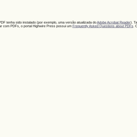
PDF tenha sido instalado (por exemplo, uma versão atualizada do
Adobe Acrobat Reader
). T
har com PDFs, o portal Highwire Press possui um
Frequently Asked Questions about PDFs
. 