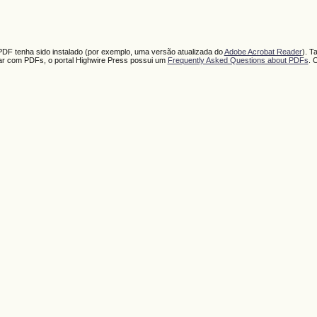
PDF tenha sido instalado (por exemplo, uma versão atualizada do
Adobe Acrobat Reader
). T
har com PDFs, o portal Highwire Press possui um
Frequently Asked Questions about PDFs
. 