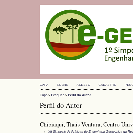
CAPA
SOBRE
ACESSO
CADASTRO
PES
Capa
>
Pesquisa
>
Perfil do Autor
Perfil do Autor
Chibiaqui, Thais Ventura, Centro Unive
XII Simpósio de Práticas de Engenharia Geotécnica da Reg