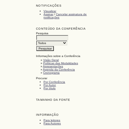
NOTIFICAÇÕES
Visualizar
Assinar
/
Cancelar assinatura de
notificações
CONTEÚDO DA CONFERÊNCIA
Pesquisa
Informações sobre a Conferência
»
Visão Geral
»
Políticas das Modalidades
»
Apresentações
»
Agenda da Conferência
»
Cronograma
Procurar
Por Conferência
Por Autor
Por título
TAMANHO DA FONTE
INFORMAÇÃO
Para leitores
Para Autores