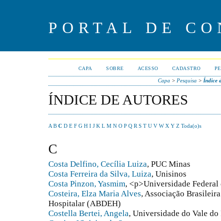
PORTAL DE CO
CAPA
SOBRE
ACESSO
CADASTRO
PE
Capa
>
Pesquisa
>
Índice 
ÍNDICE DE AUTORES
A
B
C
D
E
F
G
H
I
J
K
L
M
N
O
P
Q
R
S
T
U
V
W
X
Y
Z
Toda(o)s
C
Costa Delfino, Cecília Luiza
, PUC Minas
Costa Ferreira da Silva, Luiza
, Unisinos
Costa Pinzon, Yasmim
, <p>Universidade Federal
Costeira, Elza Maria Alves
, Associação Brasileir
Hospitalar (ABDEH)
Costella Bertei, Angela
, Universidade do Vale d