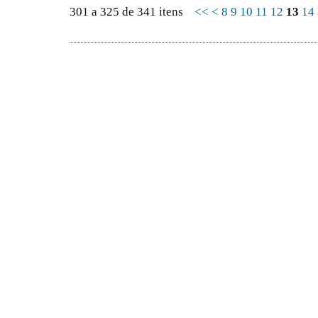
301 a 325 de 341 itens
<<
<
8
9
10
11
12
13
14