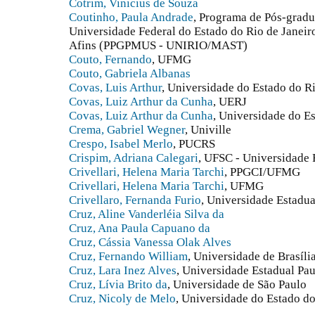
Cotrim, Vinicius de Souza
Coutinho, Paula Andrade
, Programa de Pós-grad
Universidade Federal do Estado do Rio de Janeir
Afins (PPGPMUS - UNIRIO/MAST)
Couto, Fernando
, UFMG
Couto, Gabriela Albanas
Covas, Luis Arthur
, Universidade do Estado do Ri
Covas, Luiz Arthur da Cunha
, UERJ
Covas, Luiz Arthur da Cunha
, Universidade do E
Crema, Gabriel Wegner
, Univille
Crespo, Isabel Merlo
, PUCRS
Crispim, Adriana Calegari
, UFSC - Universidade 
Crivellari, Helena Maria Tarchi
, PPGCI/UFMG
Crivellari, Helena Maria Tarchi
, UFMG
Crivellaro, Fernanda Furio
, Universidade Estadua
Cruz, Aline Vanderléia Silva da
Cruz, Ana Paula Capuano da
Cruz, Cássia Vanessa Olak Alves
Cruz, Fernando William
, Universidade de Brasíli
Cruz, Lara Inez Alves
, Universidade Estadual Pau
Cruz, Lívia Brito da
, Universidade de São Paulo
Cruz, Nicoly de Melo
, Universidade do Estado 