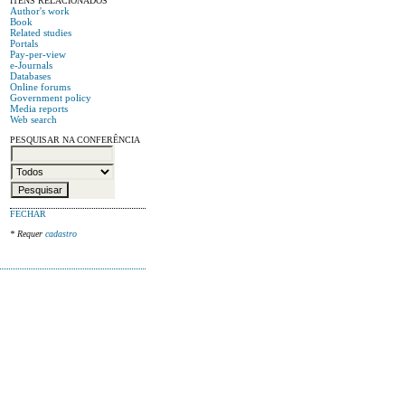
ITENS RELACIONADOS
Author's work
Book
Related studies
Portals
Pay-per-view
e-Journals
Databases
Online forums
Government policy
Media reports
Web search
PESQUISAR NA CONFERÊNCIA
FECHAR
* Requer
cadastro