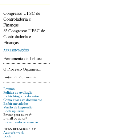
Congresso UFSC de
Controladoria e
Finanças
8º Congresso UFSC de
Controladoria e
Finanças
APRESENTAÇÕES
Ferramenta de Leitura
O Processo Orçamen...
Issifou, Costa, Lavarda
Resumo
Política de Avaliação
Exibir biografia do autor
Como citar este documento
Exibir metadados
Versão de Impressão
Look up terms
Enviar para outros*
E-mail ao autor*
Encontrando referências
ITENS RELACIONADOS
Author's work
Book