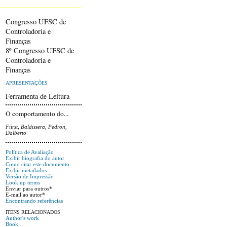
Congresso UFSC de
Controladoria e
Finanças
8º Congresso UFSC de
Controladoria e
Finanças
APRESENTAÇÕES
Ferramenta de Leitura
O comportamento do...
Fiirst, Baldissera, Pedron,
Dalberto
Política de Avaliação
Exibir biografia do autor
Como citar este documento
Exibir metadados
Versão de Impressão
Look up terms
Enviar para outros*
E-mail ao autor*
Encontrando referências
ITENS RELACIONADOS
Author's work
Book