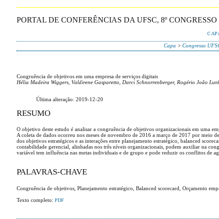
PORTAL DE CONFERÊNCIAS DA UFSC, 8º CONGRESS
CAP
Capa
>
Congresso UFSC
Congruência de objetivos em uma empresa de serviços digitais
Hélia Madeira Wiggers, Valdirene Gasparetto, Darci Schnorrenberger, Rogério João Lun
Última alteração: 2019-12-20
RESUMO
O objetivo deste estudo é analisar a congruência de objetivos organizacionais em uma em
A coleta de dados ocorreu nos meses de novembro de 2016 a março de 2017 por meio de en
dos objetivos estratégicos e as interações entre planejamento estratégico, balanced score
contabilidade gerencial, alinhadas nos três níveis organizacionais, podem auxiliar na 
variável tem influência nas metas individuais e de grupo e pode reduzir os conflitos de a
PALAVRAS-CHAVE
Congruência de objetivos, Planejamento estratégico, Balanced scorecard, Orçamento emp
Texto completo:
PDF