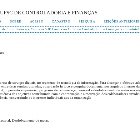
O UFSC DE CONTROLADORIA E FINANÇAS
A
SOBRE
ACESSO
CADASTRO
PESQUISA
EDIÇÕES ANTERIORES
 de Controladoria e Finanças
>
8º Congresso UFSC de Controladoria e Finanças
>
Contabilid
kes
presa de serviços digitais, no segmento de tecnologia da informação. Para alcançar o objetivo a
trevistas semiestruturadas, observação in loco e pesquisa documental nos arquivos internos da
card, orçamento empresarial, programa de remuneração variável e desdobramento de metas nos níveis
congruência dos objetivos contribuindo com a coordenação e a motivação dos colaboradores envo
gência, convergindo os interesses individuais aos da organização.
resarial, Desdobramento de metas.