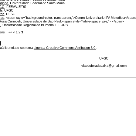
ariana
, Universidade Federal de Santa Maria
IGO
, FEEVALE/RS
la
, UFSC
rah
, UFSC
cas
, <span style="background-color: transparent;">Centro Universitario IPA Metodista</span
Rosa Carnicelli
, Universidade de São Paulo<span style="white-space: pre;"> </span>
.
, Universidade Regional de Blumenau - FURB
 itens
<<
<
1
2
3
stá licenciado sob uma
Licença Creative Commons Attribution 3.0
.
UFSC
viaeduforadacaixa@gmail.com