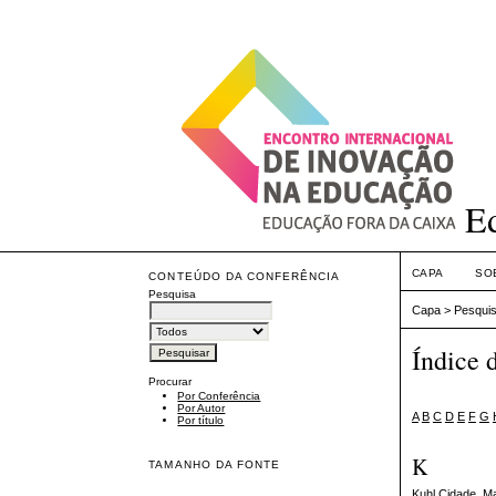
Ed
CAPA
SO
CONTEÚDO DA CONFERÊNCIA
Pesquisa
Capa
>
Pesqui
Índice 
Procurar
Por Conferência
Por Autor
A
B
C
D
E
F
G
Por título
K
TAMANHO DA FONTE
Kuhl Cidade, M