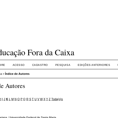
ucação Fora da Caixa
BRE
ACESSO
CADASTRO
PESQUISA
EDIÇÕES ANTERIORES
sa
>
Índice de Autores
de Autores
H
I
J
K
L
M
N
O
P
Q
R
S
T
U
V
W
X
Y
Z
Toda(o)s
ariana
, Universidade Federal de Santa Maria