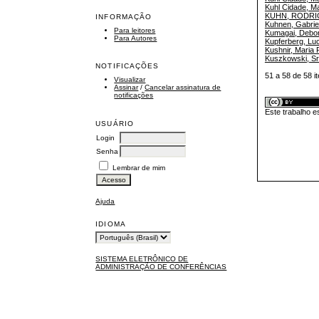
Kuhl Cidade, M
KUHN, RODR
INFORMAÇÃO
Kuhnen, Gabrie
Para leitores
Kumagai, Debo
Para Autores
Kupferberg, Lu
Kushnir, Maria 
Kuszkowski, Sr
NOTIFICAÇÕES
51 a 58 de 58
Visualizar
Assinar
/
Cancelar assinatura de
notificações
Este trabalho e
USUÁRIO
Login
Senha
Lembrar de mim
Ajuda
IDIOMA
SISTEMA ELETRÔNICO DE
ADMINISTRAÇÃO DE CONFERÊNCIAS