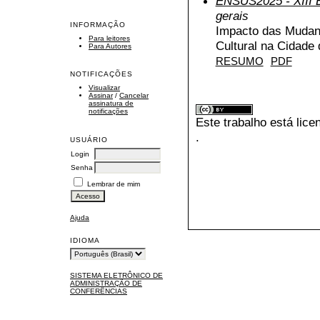
ENSUS2025 - XIII E
gerais
INFORMAÇÃO
Impacto das Mudanç
Para leitores
Cultural na Cidade
Para Autores
RESUMO
PDF
NOTIFICAÇÕES
Visualizar
Assinar
/
Cancelar
assinatura de
notificações
Este trabalho está lic
.
USUÁRIO
Login
Senha
Lembrar de mim
Ajuda
IDIOMA
SISTEMA ELETRÔNICO DE
ADMINISTRAÇÃO DE
CONFERÊNCIAS