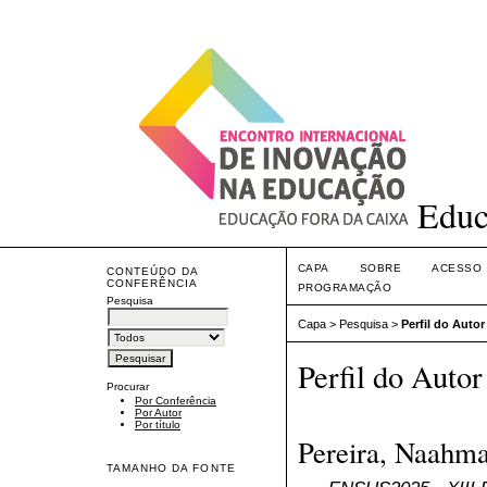
Educ
CAPA
SOBRE
ACESSO
CONTEÚDO DA
CONFERÊNCIA
PROGRAMAÇÃO
Pesquisa
Capa
>
Pesquisa
>
Perfil do Autor
Perfil do Autor
Procurar
Por Conferência
Por Autor
Por título
Pereira, Naahm
TAMANHO DA FONTE