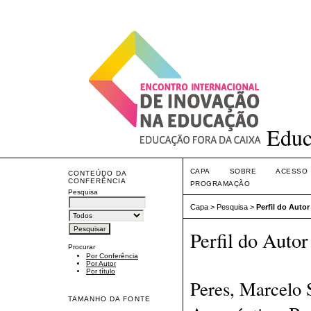
Educ
CAPA
SOBRE
ACESSO
CONTEÚDO DA
CONFERÊNCIA
PROGRAMAÇÃO
Pesquisa
Capa
>
Pesquisa
>
Perfil do Autor
Perfil do Autor
Procurar
Por Conferência
Por Autor
Por título
Peres, Marcelo S
TAMANHO DA FONTE