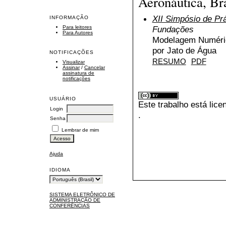
Aeronáutica, Bra
XII Simpósio de Pr
INFORMAÇÃO
Para leitores
Fundações
Para Autores
Modelagem Numéric
por Jato de Água
NOTIFICAÇÕES
RESUMO
PDF
Visualizar
Assinar
/
Cancelar
assinatura de
notificações
USUÁRIO
Este trabalho está lic
Login
.
Senha
Lembrar de mim
Ajuda
IDIOMA
SISTEMA ELETRÔNICO DE
ADMINISTRAÇÃO DE
CONFERÊNCIAS