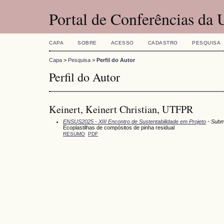
Portal de Conferências da
CAPA
SOBRE
ACESSO
CADASTRO
PESQUISA
Capa
>
Pesquisa
>
Perfil do Autor
Perfil do Autor
Keinert, Keinert Christian, UTFPR
ENSUS2025 - XIII Encontro de Sustentabilidade em Projeto
- Subm
Ecoplastilhas de compósitos de pinha residual
RESUMO
PDF